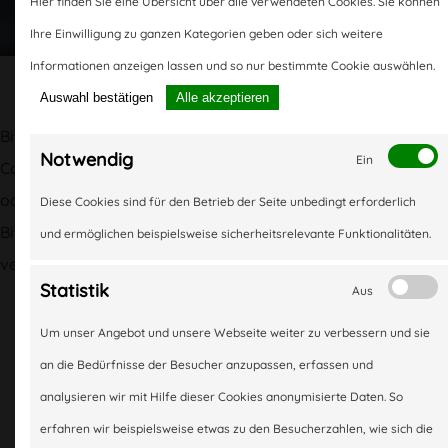
Hier finden Sie eine Übersicht über alle verwendeten Cookies. Sie können
Ihre Einwilligung zu ganzen Kategorien geben oder sich weitere
Informationen anzeigen lassen und so nur bestimmte Cookie auswählen.
Auswahl bestätigen
Alle akzeptieren
Bitte bestätigen Sie die Google-Dienste und notwendigen
Notwendig
Ein
Cookies, um das Kontaktformular verwenden zu können
oder schreiben Sie uns direkt an
att.herne@t-online.de
Diese Cookies sind für den Betrieb der Seite unbedingt erforderlich
me
Bitte bestätigen Sie die Google Dienste um die Map
und ermöglichen beispielsweise sicherheitsrelevante Funktionalitäten.
verwenden zu können.
Statistik
Aus
Home
er
Um unser Angebot und unsere Webseite weiter zu verbessern und sie
s
Über uns
an die Bedürfnisse der Besucher anzupassen, erfassen und
analysieren wir mit Hilfe dieser Cookies anonymisierte Daten. So
erfahren wir beispielsweise etwas zu den Besucherzahlen, wie sich die
Unser