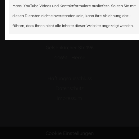
Maps, YouTube Videos und Kontaktformulare ausliefern. Sollten Sie mit
diesen Diensten nicht einverstanden sein, kann Ihre Ablehnung dazu
02325 / 580340
führen, dass Ihnen nicht alle Inhalte dieser Website angezeigt werden.
att.herne@t-online.de
Gelsenkircher Str. 196
44651 Herne
Haftungsausschluss
Datenschutz
Impressum
Cookie Einstellungen